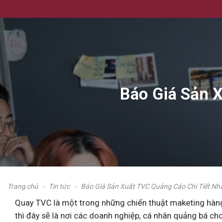
Skip
to
content
Báo Giá Sản 
Trang chủ
»
Tin tức
»
Báo Giá Sản Xuất TVC Quảng Cáo Chi Tiết N
Quay TVC là một trong những chiến thuật maketing hàng 
thì đây sẽ là nơi các doanh nghiệp, cá nhân quảng bá ch