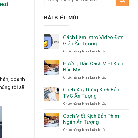
esi
BÀI BIẾT MỚI
Cách Làm Intro Video Đơn
Giản Ấn Tượng
ở
Chức năng bình luận bị tắt
Cách
Làm
Hướng Dẫn Cách Viết Kịch
Intro
Bản MV
Video
ở
Chức năng bình luận bị tắt
nhân, doanh
Đơn
Hướng
Giản
húng tôi sẽ
Dẫn
Cách Xây Dựng Kịch Bản
Ấn
Cách
TVC Ấn Tượng
Tượng
Viết
ở
Chức năng bình luận bị tắt
Kịch
Cách
Bản
Xây
Cách Viết Kịch Bản Phim
MV
Dựng
Ngắn Ấn Tượng
Kịch
ở
Chức năng bình luận bị tắt
Bản
Cách
TVC