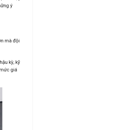
hững ý
ớn mà đội
hậu kỳ, kỹ
ì mức giá