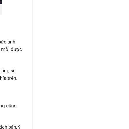
sức ảnh
ể mời được
 cũng sẽ
hía trên.
ung cũng
ịch bản, ý