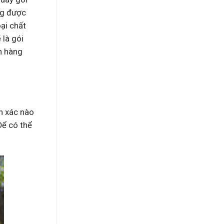
ng được
ại chất
 là gói
h hàng
h xác nào
Để có thể