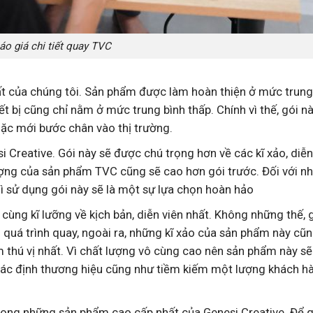
áo giá chi tiết quay TVC
ất của chúng tôi. Sản phẩm được làm hoàn thiện ở mức trung 
ết bị cũng chỉ nằm ở mức trung bình thấp. Chính vì thế, gói n
oặc mới bước chân vào thị trường.
i Creative. Gói này sẽ được chú trọng hơn về các kĩ xảo, diễ
t lượng của sản phẩm TVC cũng sẽ cao hơn gói trước. Đối với 
ì sử dụng gói này sẽ là một sự lựa chọn hoàn hảo
ùng kĩ lưỡng về kịch bản, diễn viên nhất. Không những thế, 
 quá trình quay, ngoài ra, những kĩ xảo của sản phẩm này cũ
thú vị nhất. Vì chất lượng vô cùng cao nên sản phẩm này sẽ
c định thương hiệu cũng như tiềm kiếm một lượng khách hà
ong những sản phẩm cao cấp nhất của Genesi Creative. Để q