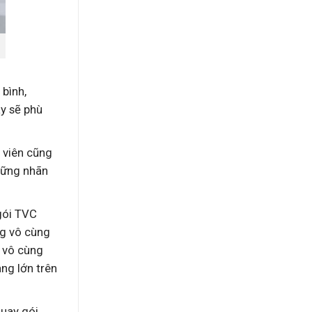
bình,
ày sẽ phù
n viên cũng
những nhãn
gói TVC
ng vô cùng
 vô cùng
ng lớn trên
uay gói