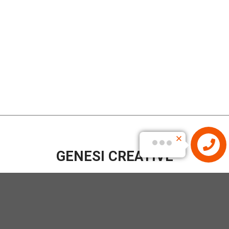
GENESI CREATIVE
15N đường 11N cư xá ngân hàng, Phường Tân Thuận Tây,
Quận 7, Thành Phố Hồ Chí Minh, Việt Nam
Phone: 02873066566
Hotline: 0903661709